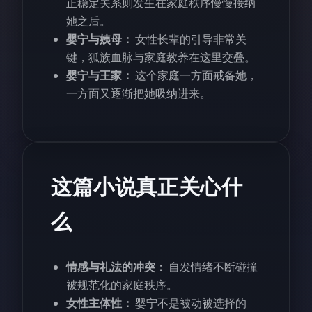
正稳定关系则发生在家庭秩序慢慢接纳
她之后。
婴宁与姨母：
女性长辈的引导非常关
键，狐族血脉与家庭教养在这里交叠。
婴宁与王家：
这个家庭一方面戒备她，
一方面又逐渐把她吸纳进来。
这篇小说真正关心什
么
情感与礼法的冲突：
自发情绪不断碰撞
被规范化的家庭秩序。
女性主体性：
婴宁不是被动被选择的