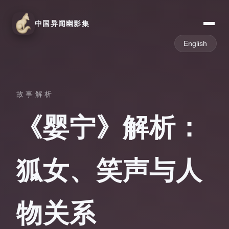
中国异闻幽影集
English
故事解析
《婴宁》解析：
狐女、笑声与人
物关系