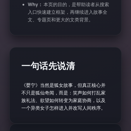
Why：
本页的目的，是帮助读者从搜索
入口快速建立框架，再继续进入故事全
文、专题页和更大的文类背景。
一句话先说清
《婴宁》当然是狐女故事，但真正核心并
不只是狐仙奇闻，而是：笑声如何打乱家
族礼法、欲望如何转变为家庭协商，以及
一个异类女子怎样进入并改写人间秩序。