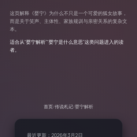
这页解释《婴宁》为什么不只是一个可爱的狐女故事，
而是关于笑声、主体性、家族规训与亲密关系的复杂文
本。
适合从“婴宁解析”“婴宁是什么意思”这类问题进入的读
者。
首页
/
传说札记
/
婴宁解析
最近更新：
2026年3月2日